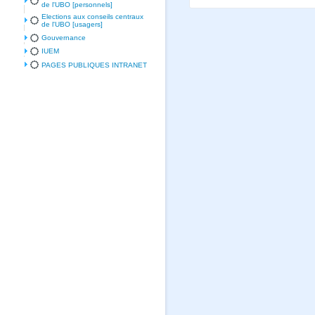
de l'UBO [personnels]
Elections aux conseils centraux
de l'UBO [usagers]
Gouvernance
IUEM
PAGES PUBLIQUES INTRANET