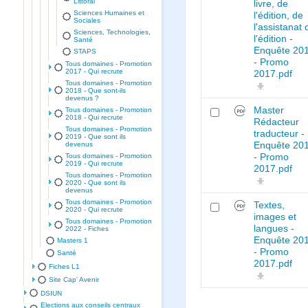
Littoral
livre, de
Sciences Humaines et
l'édition, de
Sociales
l'assistanat 
Sciences, Technologies,
l'édition -
Santé
Enquête 20
STAPS
- Promo
Tous domaines - Promotion
2017 - Qui recrute
2017.pdf
Tous domaines - Promotion
2018 - Que sont-ils
devenus ?
Master
Tous domaines - Promotion
2018 - Qui recrute
Rédacteur
Tous domaines - Promotion
traducteur -
2019 - Que sont ils
devenus
Enquête 20
Tous domaines - Promotion
- Promo
2019 - Qui recrute
2017.pdf
Tous domaines - Promotion
2020 - Que sont ils
devenus
Tous domaines - Promotion
Textes,
2020 - Qui recrute
images et
Tous domaines - Promotion
langues -
2022 - Fiches
Enquête 20
Masters 1
- Promo
Santé
2017.pdf
Fiches L1
Site Cap' Avenir
DSIUN
Elections aux conseils centraux