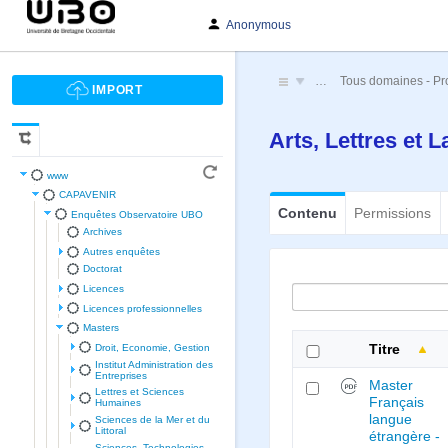
Anonymous
…
Tous domaines - Pr
Arts, Lettres et
www
CAPAVENIR
Contenu
Permissions
Enquêtes Observatoire UBO
Archives
Autres enquêtes
Doctorat
Licences
Licences professionnelles
Masters
Droit, Economie, Gestion
Titre
Institut Administration des
Entreprises
Master
Lettres et Sciences
Français
Humaines
langue
Sciences de la Mer et du
Littoral
étrangère -
Sciences, Technologies,