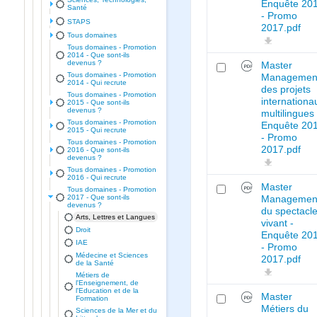
Enquête 20
Santé
- Promo
STAPS
2017.pdf
Tous domaines
Tous domaines - Promotion
2014 - Que sont-ils
devenus ?
Master
Tous domaines - Promotion
Managemen
2014 - Qui recrute
des projets
Tous domaines - Promotion
internationa
2015 - Que sont-ils
devenus ?
multilingues 
Tous domaines - Promotion
Enquête 20
2015 - Qui recrute
- Promo
Tous domaines - Promotion
2017.pdf
2016 - Que sont-ils
devenus ?
Tous domaines - Promotion
2016 - Qui recrute
Master
Tous domaines - Promotion
2017 - Que sont-ils
Managemen
devenus ?
du spectacl
Arts, Lettres et Langues
vivant -
Droit
Enquête 20
IAE
- Promo
Médecine et Sciences
2017.pdf
de la Santé
Métiers de
l'Enseignement, de
l'Education et de la
Master
Formation
Métiers du
Sciences de la Mer et du