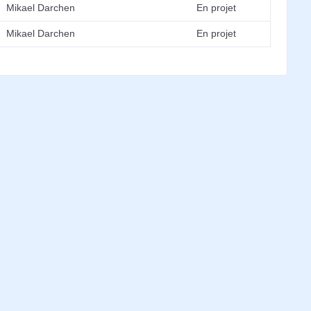
Mikael Darchen
En projet
Mikael Darchen
En projet