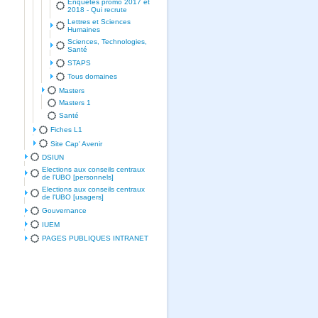
Enquêtes promo 2017 et
2018 - Qui recrute
Lettres et Sciences
Humaines
Sciences, Technologies,
Santé
STAPS
Tous domaines
Masters
Masters 1
Santé
Fiches L1
Site Cap' Avenir
DSIUN
Elections aux conseils centraux
de l'UBO [personnels]
Elections aux conseils centraux
de l'UBO [usagers]
Gouvernance
IUEM
PAGES PUBLIQUES INTRANET