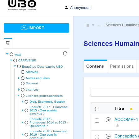
Anonymous
…
Sciences Humaines 
Sciences Humain
www
CAPAVENIR
Contenu
Permissions
Enquêtes Observatoire UBO
Archives
Autres enquêtes
Doctorat
Licences
Licences professionnelles
Droit, Economie, Gestion
Enquête 2017 - Promotion
Titre
2015 - Que sont-ils
devenus ?
ACCOMP~1
Enquête 2017 -
Promotions 2014 et 2015 -
Qui recrute ?
Enquête 2018 - Promotion
2016 - Que sont-ils
Conception 
devenus ?