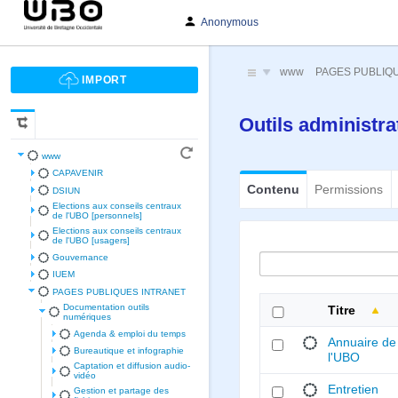
Anonymous
www
PAGES PUBLIQ
Outils administra
www
CAPAVENIR
Contenu
Permissions
DSIUN
Elections aux conseils centraux
de l'UBO [personnels]
Elections aux conseils centraux
de l'UBO [usagers]
Gouvernance
IUEM
PAGES PUBLIQUES INTRANET
Documentation outils
Titre
numériques
Agenda & emploi du temps
Annuaire de
Bureautique et infographie
l'UBO
Captation et diffusion audio-
vidéo
Entretien
Gestion et partage des