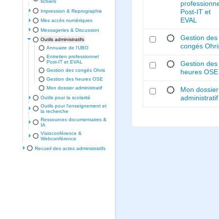
fichiers
professionne
Impression & Reprographie
Post-IT et
EVAL
Mes accès numériques
Messageries & Discussion
Gestion des
Outils administratifs
congés Ohri
Annuaire de l'UBO
Entretien professionnel
Post-IT et EVAL
Gestion des
Gestion des congés Ohris
heures OSE
Gestion des heures OSE
Mon dossier administratif
Mon dossier
administratif
Outils pour la scolarité
Outils pour l'enseignement et
la recherche
Ressources documentaires &
IA
Visioconférence &
Webconférence
Recueil des actes administratifs