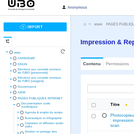
Anonymous
www
PAGES PUBLIQ
Impression & Re
www
CAPAVENIR
Contenu
Permissions
DSIUN
Elections aux conseils centraux
de l'UBO [personnels]
Elections aux conseils centraux
de l'UBO [usagers]
Gouvernance
IUEM
PAGES PUBLIQUES INTRANET
Documentation outils
Titre
numériques
Agenda & emploi du temps
Photocopieu
Bureautique et infographie
: impression
Captation et diffusion audio-
scan
vidéo
Gestion et partage des