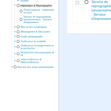
fichiers
Service de
Impression & Reprographie
reprographi
Photocopieurs : impression
(anciennem
et scan
: Serveur
Service de reprographie
d'impression
(anciennement : Serveur
d'impression)
Mes accès numériques
Messageries & Discussion
Outils administratifs
Outils pour la scolarité
Outils pour l'enseignement et
la recherche
Ressources documentaires &
IA
Visioconférence &
Webconférence
Recueil des actes administratifs