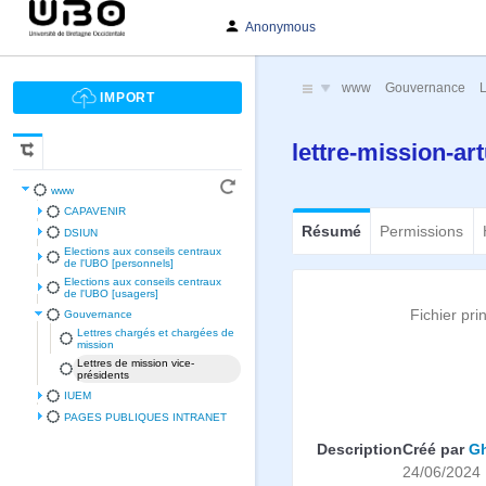
Anonymous
www
Gouvernance
L
lettre-mission-a
www
CAPAVENIR
Résumé
Permissions
DSIUN
Elections aux conseils centraux
de l'UBO [personnels]
Elections aux conseils centraux
de l'UBO [usagers]
Fichier pri
Gouvernance
Lettres chargés et chargées de
mission
Lettres de mission vice-
présidents
IUEM
PAGES PUBLIQUES INTRANET
Description
Créé par
Gh
24/06/2024 