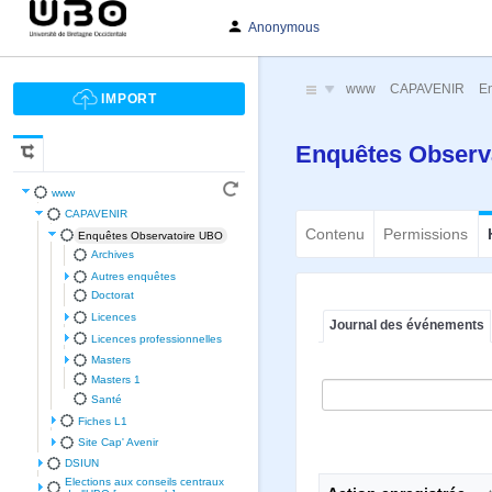
Anonymous
www
CAPAVENIR
En
Enquêtes Observ
www
CAPAVENIR
Contenu
Permissions
Enquêtes Observatoire UBO
Archives
Autres enquêtes
Doctorat
Licences
Journal des événements
Licences professionnelles
Masters
Masters 1
Santé
Fiches L1
Site Cap' Avenir
DSIUN
Elections aux conseils centraux