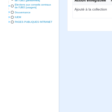
Action enregistrée
de l'UBO [personnels]
Elections aux conseils centraux
de l'UBO [usagers]
Ajouté à la collection
Gouvernance
IUEM
PAGES PUBLIQUES INTRANET