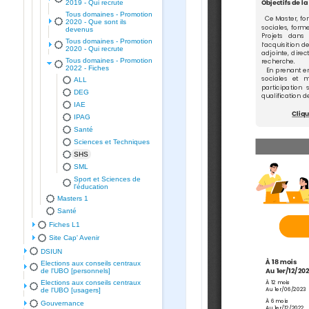
2019 - Qui recrute
Tous domaines - Promotion
2020 - Que sont ils
devenus
Tous domaines - Promotion
2020 - Qui recrute
Tous domaines - Promotion
2022 - Fiches
ALL
DEG
IAE
IPAG
Santé
Sciences et Techniques
SHS
SML
Sport et Sciences de
l'éducation
Masters 1
Santé
Fiches L1
Site Cap' Avenir
DSIUN
Elections aux conseils centraux
de l'UBO [personnels]
Elections aux conseils centraux
de l'UBO [usagers]
Gouvernance