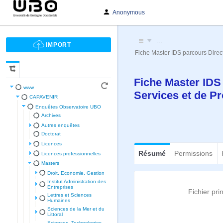
Anonymous
…
Fiche Master IDS parcours Direct
Fiche Master IDS 
www
Services et de P
CAPAVENIR
Enquêtes Observatoire UBO
Archives
Autres enquêtes
Doctorat
Licences
Résumé
Permissions
Licences professionnelles
Masters
Droit, Economie, Gestion
Institut Administration des
Entreprises
Fichier pri
Lettres et Sciences
Humaines
Sciences de la Mer et du
Littoral
Sciences, Technologies,