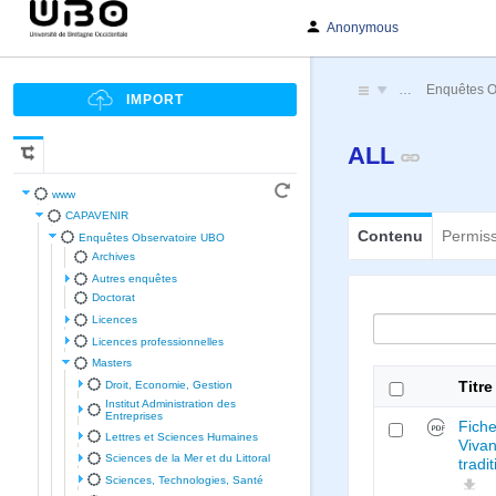
Anonymous
…
Enquêtes O
ALL
www
CAPAVENIR
Contenu
Permis
Enquêtes Observatoire UBO
Archives
Autres enquêtes
Doctorat
Licences
Licences professionnelles
Masters
Droit, Economie, Gestion
Titre
Institut Administration des
Entreprises
Fiche
Lettres et Sciences Humaines
Vivan
Sciences de la Mer et du Littoral
tradi
Sciences, Technologies, Santé