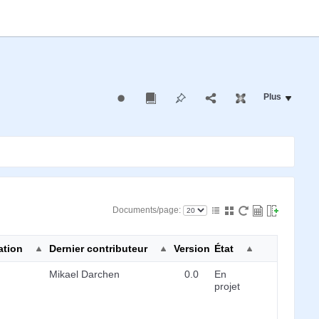
Plus
Documents/page:
ation
Dernier contributeur
Version
État
Mikael Darchen
0.0
En
projet