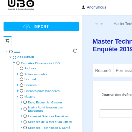
Anonymous
…
Master Tech
Master Techno
Enquête 201
www
CAPAVENIR
Enquêtes Observatoire UBO
Archives
Résumé
Permiss
Autres enquêtes
Doctorat
Licences
Licences professionnelles
Journal des évén
Masters
Droit, Economie, Gestion
Institut Administration des
Entreprises
Lettres et Sciences Humaines
Sciences de la Mer et du Littoral
Sciences, Technologies, Santé