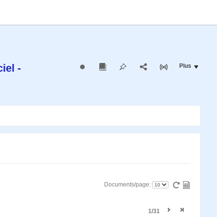
iel -
Plus
Documents/page:
1/31