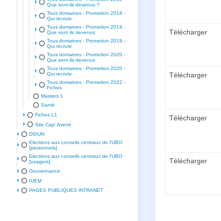
Que sont-ils devenus ?
Tous domaines - Promotion 2018 -
Qui recrute
Tous domaines - Promotion 2019 -
Télécharger
Que sont ils devenus
Tous domaines - Promotion 2019 -
Qui recrute
Tous domaines - Promotion 2020 -
Que sont ils devenus
Tous domaines - Promotion 2020 -
Qui recrute
Télécharger
Tous domaines - Promotion 2022 -
Fiches
Masters 1
Santé
Fiches L1
Télécharger
Site Cap' Avenir
DSIUN
Elections aux conseils centraux de l'UBO
[personnels]
Elections aux conseils centraux de l'UBO
Télécharger
[usagers]
Gouvernance
IUEM
PAGES PUBLIQUES INTRANET